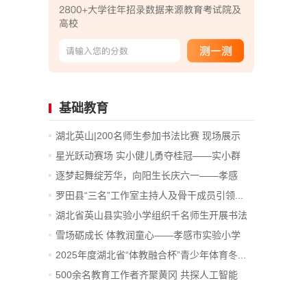
基础教育
湖北英山|200名师生参加书法比赛 现场展示
评...
星光跃动赛场 实小健儿勇夺桂冠——实小群
星...
逐梦起舞绽芳华，向阳生长庆六一——孝感
市...
罗田县“三名”工作室主持人及骨干成员引领...
湖北省英山县实验小学组织千名师生开展书法
比赛
雪场砺成长 体教润童心——孝感市实验小学
学...
2025年度湖北省“体教融合杯”青少年体育冬...
500余名教育工作者齐聚黄冈 共探人工智能
背...