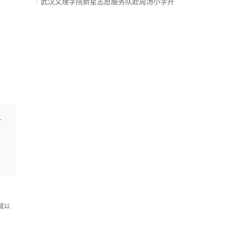
开...
武汉文理学院新星志愿服务队赴周汤小学开
设...
神奔赴时代“智”约!
或以