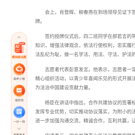
会上，肖登辉、柳春燕在到场领导见证下签
牌。
签约授牌仪式后，四二班同学在郝若言的带
知识，增强法律观念，依法行使权利，忠实履
法乱纪为耻，做一名学法、用法、守法、护法
模拟报志愿
志愿者代表彭意发言。他表示，志愿者一定
精心组织活动，以青少年喜闻乐见的形式开展
高考小智
为法治中国建设贡献力量。
省控线
杨臣在讲话中指出，合作共建协议的签署标
发挥专业优势，切实推动协议落实，为附小的
进一步加强沟通交流，精诚合作，互利共赢，
一分一段
查看更多