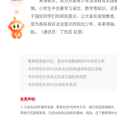
宋涛表示，双方共建青少年法治教育实践基
高考直播
情。小学生不仅要学习语文、数学等知识，还需
于强化同学们的规则意识，让大家在接受教育
成为具有良好法治意识的阳光少年、未来领袖
专家指导课
航。（通讯员：丁欣蕊 彭意）
院校排行
教育部党组书记、部长怀进鹏调研华中师范大学
高考作文
华中师范大学2026年全日制普通本科招生章程
华中师范大学成立区域与国别研究院
高考估分
华中师范大学2026年新年贺词
免责声明：
高考真题
① 凡本站注明“稿件来源：教育在线”的所有文字、图片和音视频稿
其他方式复制发表。已经本站协议授权的媒体、网站，在下载使用时必