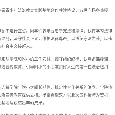
署青少年法治教育实践基地合作共建协议，万枞向杨冬菊授
领下进行宣誓。同学们表示要忠于宪法和法律，认真学习法律
行义务，坚守社会正义，维护法律尊严，以遵纪守法为荣，以违
的社会主义接班人。
服从学院和附小的工作安排，遵守组织纪律，认真备课授课，
法治宣传教育，引导附小的小朋友扣好人生的第一粒法治纽扣，
志着学院与附小之间长期性、稳定性合作关系的确立，学院将
法治宣传教育提供支持。杨臣希望双方以此次签约授牌为契机，
让基地建设结出丰硕成果。