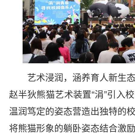
艺术浸润，涵养育人新生态
赵半狄熊猫艺术装置“涓”引入
温润笃定的姿态营造出独特的
将熊猫形象的躺卧姿态结合激