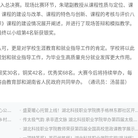
进入总决赛。现场比赛环节，朱珺副教授从课程性质与定位、课
、课程的建设与改革、课程的特色与创新、课程的考核与评价八
导》课程的建设情况展开阐述，并进行了现场答辩和模拟教学。
最终以小组第4名斩获银奖。
可，更是对学校生涯教育和就业指导工作的肯定。学校将以此
规划和就业指导工作，为毕业生高质量充分就业发挥更大作用。
30名，铜奖42名，优秀奖68名。大赛今后将持续举办，每
将由教育部和湖南省人民政府共同举办。（通讯员：汤苗苗）
匠心守艺 美育童心——湖北科技职业学院“艺守青蓝”爱心公益行走进黄梅十里益海小学
盛夏暖心托管上线！湖北科技职业学院携手格林东郡社区开启
湖北科技职业学院党委书记胡晓艳赴利川市五二村调研乡村振兴工作
传太极气韵 承非遗文脉 湖北科技职业学院举办第四届太极拳比赛
湖北科技职业学院教师荣获第四届全国高校思政课