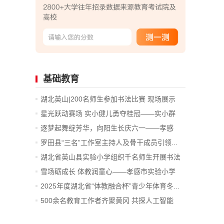
基础教育
湖北英山|200名师生参加书法比赛 现场展示
评...
星光跃动赛场 实小健儿勇夺桂冠——实小群
星...
逐梦起舞绽芳华，向阳生长庆六一——孝感
市...
罗田县“三名”工作室主持人及骨干成员引领...
湖北省英山县实验小学组织千名师生开展书法
比赛
雪场砺成长 体教润童心——孝感市实验小学
学...
2025年度湖北省“体教融合杯”青少年体育冬...
500余名教育工作者齐聚黄冈 共探人工智能
背...